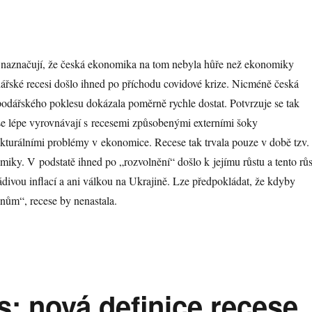
 naznačují, že česká ekonomika na tom nebyla hůře než ekonomiky
řské recesi došlo ihned po příchodu covidové krize. Nicméně česká
odářského poklesu dokázala poměrně rychle dostat. Potvrzuje se tak
se lépe vyrovnávají s recesemi způsobenými externími šoky
kturálními problémy v ekonomice. Recese tak trvala pouze v době tzv.
ky. V podstatě ihned po „rozvolnění“ došlo k jejímu růstu a tento růs
ádivou inflací a ani válkou na Ukrajině. Lze předpokládat, že kdyby
nům“, recese by nenastala.
: nová definice recese