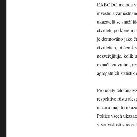
EABCDC metoda využí
investic a zaměstna
ukazatelů se snaží i
čtvrtletí, po kterém 
je definováno jako čt
čtvrtletích, přičem
nezveřejňuje, kolik u
označit za vrchol, 
agregátních statistik
Pro účely této analý
respektive růstu ales
názoru mají tři ukaz
Pokles všech ukazate
v souvislosti s rec