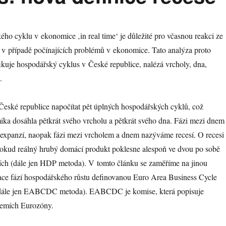
ho cyklu v ekonomice ‚in real time‘ je důležité pro včasnou reakci ze
 v případě počínajících problémů v ekonomice. Tato analýza proto
ikuje hospodářský cyklus v České republice, nalézá vrcholy, dna,
.
České republice napočítat pět úplných hospodářských cyklů, což
ka dosáhla pětkrát svého vrcholu a pětkrát svého dna. Fázi mezi dnem
xpanzí, naopak fázi mezi vrcholem a dnem nazýváme recesí. O recesi
pokud reálný hrubý domácí produkt poklesne alespoň ve dvou po sobě
etích (dále jen HDP metoda). V tomto článku se zaměříme na jinou
kace fází hospodářského růstu definovanou Euro Area Business Cycle
dále jen EABCDC metoda). EABCDC je komise, která popisuje
zemích Eurozóny.