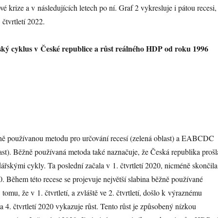
é krize a v následujících letech po ní. Graf 2 vykresluje i pátou recesi,
 čtvrtletí 2022.
ký cyklus v České republice a růst reálného HDP od roku 1996
ně používanou metodu pro určování recesí (zelená oblast) a EABCDC
ast). Běžně používaná metoda také naznačuje, že Česká republika prošl
řskými cykly. Ta poslední začala v 1. čtvrtletí 2020, nicméně skončila
020. Během této recese se projevuje největší slabina běžně používané
mu, že v 1. čtvrtletí, a zvláště ve 2. čtvrtletí, došlo k výraznému
a 4. čtvrtletí 2020 vykazuje růst. Tento růst je způsobený nízkou