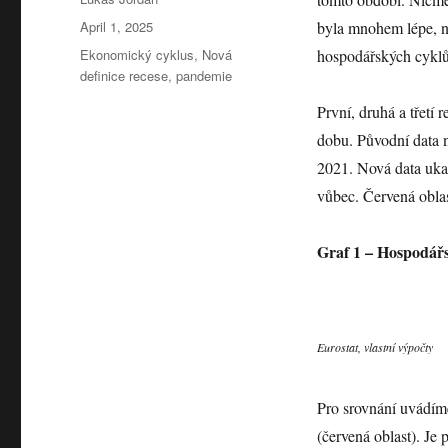
Posted
April 1, 2025
byla mnohem lépe, n
on
Tags
Ekonomický cyklus
,
Nová
hospodářských cyklů,
definice recese
,
pandemie
První, druhá a třetí 
dobu. Původní data na
2021. Nová data ukazu
vůbec. Červená oblas
Graf 1 – Hospodářs
Eurostat, vlastní výpočty
Pro srovnání uvádíme
(červená oblast). Je