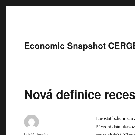
Economic Snapshot CERGE
Nová definice reces
Eurostat během léta
Původní data ukazova
Author
Lukáš Jordán
tomto období. Nicmén