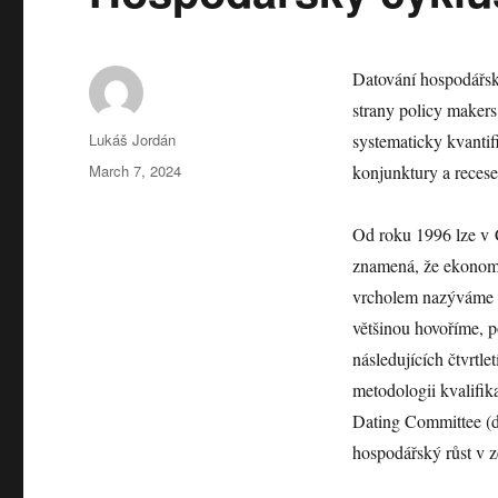
Datování hospodářské
strany policy makers
Author
Lukáš Jordán
systematicky kvantif
Posted
March 7, 2024
konjunktury a recese
on
Od roku 1996 lze v 
znamená, že ekonomi
vrcholem nazýváme e
většinou hovoříme, 
následujících čtvrtl
metodologii kvalifi
Dating Committee (
hospodářský růst v 