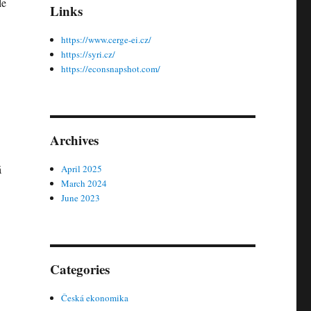
le
Links
https://www.cerge-ei.cz/
https://syri.cz/
https://econsnapshot.com/
Archives
á
April 2025
March 2024
June 2023
Categories
Česká ekonomika