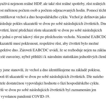
vá nejenom reálné HDP, ale také růst reálné spotřeby, růst reálných
nost měřenou počtem osob a počtem odpracovaných hodin. Pomocí těch
dentifikovat vrchol a dno hospodářského cyklu. Vrchol je definován jako
následuje pokles ukazatelů ve dvou po sobě následujících čtvrtletích. Dn
vrtletí, které předchází růstu ukazatelů ve dvou po sobě následujících
ž se jedná o první takový růst po předchozím vrcholu. Nicméně EABCD
kazatelů musí poklesnout, respektive růst, aby čtvrtletí bylo možné
respektive dno. Zároveň EABCDC uvádí, že se rozhoduje nejen na zákla
 celé eurozóny, nýbrž přihlíží i k národním statistikám jednotlivých členů
zy jsme stanovili, že vrchol a dno identifikujeme na základě poklesu,
poň tří ukazatelů ve dvou po sobě následujících čtvrtletích. Dle našeho
atele dostatečnou vypovídající hodnotu o fázi hospodářského cyklu.
lů ve dvou po sobě následujících čtvrtletích byl zaznamenám jen
esí vyvolanou pandemií COVID-19.