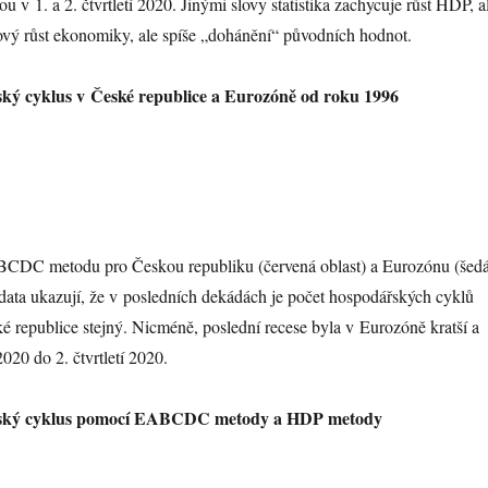
 v 1. a 2. čtvrtletí 2020. Jinými slovy statistika zachycuje růst HDP, a
ový růst ekonomiky, ale spíše „dohánění“ původních hodnot.
ký cyklus v České republice a Eurozóně od roku 1996
BCDC metodu pro Českou republiku (červená oblast) a Eurozónu (šed
data ukazují, že v posledních dekádách je počet hospodářských cyklů
 republice stejný. Nicméně, poslední recese byla v Eurozóně kratší a
 2020 do 2. čtvrtletí 2020.
řský cyklus pomocí EABCDC metody a HDP metody