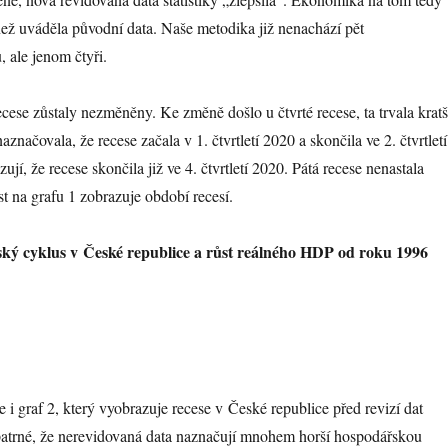
ež uváděla původní data. Naše metodika již nenachází pět
 ale jenom čtyři.
recese zůstaly nezměněny. Ke změně došlo u čtvrté recese, ta trvala kratš
značovala, že recese začala v 1. čtvrtletí 2020 a skončila ve 2. čtvrtletí
jí, že recese skončila již ve 4. čtvrtletí 2020. Pátá recese nenastala
t na grafu 1 zobrazuje období recesí.
ký cyklus v České republice a růst reálného HDP od roku 1996
 i graf 2, který vyobrazuje recese v České republice před revizí dat
 patrné, že nerevidovaná data naznačují mnohem horší hospodářskou