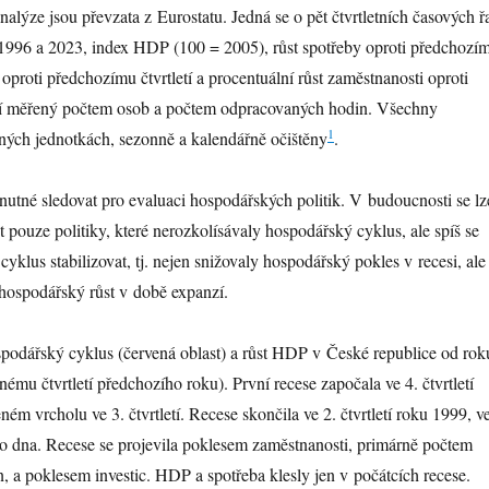
nalýze jsou převzata z Eurostatu. Jedná se o pět čtvrtletních časových ř
1996 a 2023, index HDP (100 = 2005), růst spotřeby oproti předchozí
ic oproti předchozímu čtvrtletí a procentuální růst zaměstnanosti oproti
tí měřený počtem osob a počtem odpracovaných hodin. Všechny
1
lných jednotkách, sezonně a kalendářně očištěny
.
nutné sledovat pro evaluaci hospodářských politik. V budoucnosti se lz
t pouze politiky, které nerozkolísávaly hospodářský cyklus, ale spíš se
yklus stabilizovat, tj. nejen snižovaly hospodářský pokles v recesi, ale
ý hospodářský růst v době expanzí.
spodářský cyklus (červená oblast) a růst HDP v České republice od rok
jnému čtvrtletí předchozího roku). První recese započala ve 4. čtvrtletí
ém vrcholu ve 3. čtvrtletí. Recese skončila ve 2. čtvrtletí roku 1999, v
o dna. Recese se projevila poklesem zaměstnanosti, primárně počtem
 a poklesem investic. HDP a spotřeba klesly jen v počátcích recese.