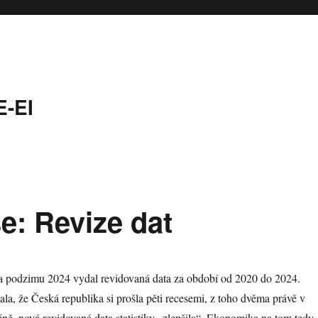
-EI
e: Revize dat
 a podzimu 2024 vydal revidovaná data za období od 2020 do 2024.
la, že Česká republika si prošla pěti recesemi, z toho dvěma právě v
ě, nová revidovaná data statistiky „zlepšila“. Ekonomika na tom tedy