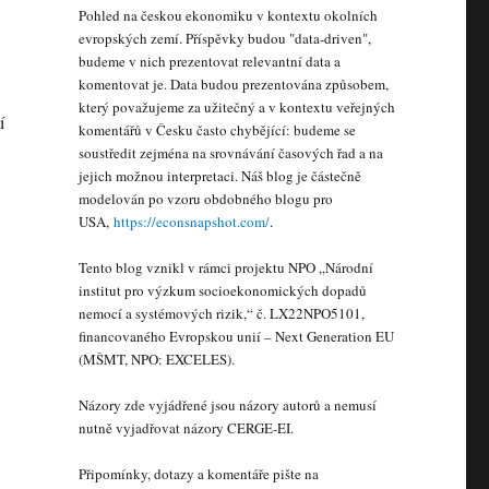
Pohled na českou ekonomiku v kontextu okolních
evropských zemí. Příspěvky budou "data-driven",
budeme v nich prezentovat relevantní data a
komentovat je. Data budou prezentována způsobem,
který považujeme za užitečný a v kontextu veřejných
í
komentářů v Česku často chybějící: budeme se
soustředit zejména na srovnávání časových řad a na
jejich možnou interpretaci. Náš blog je částečně
modelován po vzoru obdobného blogu pro
USA,
https://econsnapshot.com/
.
Tento blog vznikl v rámci projektu NPO „Národní
institut pro výzkum socioekonomických dopadů
nemocí a systémových rizik,“ č. LX22NPO5101,
financovaného Evropskou unií – Next Generation EU
(MŠMT, NPO: EXCELES).
Názory zde vyjádřené jsou názory autorů a nemusí
nutně vyjadřovat názory CERGE-EI.
Připomínky, dotazy a komentáře pište na