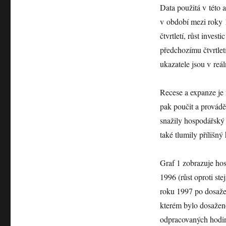
Data použitá v této a
v období mezi roky 
čtvrtletí, růst invest
předchozímu čtvrtle
ukazatele jsou v reá
Recese a expanze je 
pak poučit a provádě
snažily hospodářský c
také tlumily přílišn
Graf 1 zobrazuje ho
1996 (růst oproti ste
roku 1997 po dosažen
kterém bylo dosažen
odpracovaných hodin,