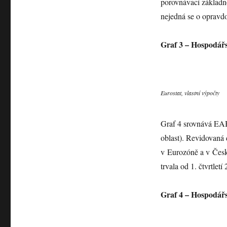
porovnávací základnou
nejedná se o opravd
Graf 3 – Hospodářs
Eurostat, vlastní výpočty
Graf 4 srovnává EA
oblast). Revidovaná 
v Eurozóně a v České
trvala od 1. čtvrtletí
Graf 4 – Hospodá