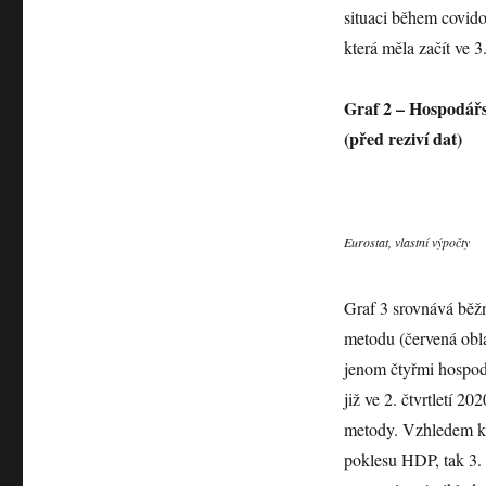
situaci během covidov
která měla začít ve 3.
Graf 2 – Hospodářs
(před reziví dat)
Eurostat, vlastní výpočty
Graf 3 srovnává běž
metodu (červená obl
jenom čtyřmi hospodá
již ve 2. čtvrtletí 2
metody. Vzhledem k to
poklesu HDP, tak 3. 