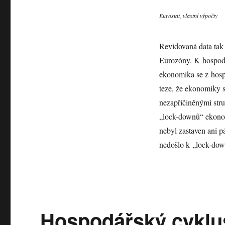
Eurostat, vlastní výpočty
Revidovaná data tak
Eurozóny. K hospodá
ekonomika se z hosp
teze, že ekonomiky 
nezapříčiněnými stru
„lock-downů“ ekonomi
nebyl zastaven ani p
nedošlo k „lock-dow
Hospodářský cyklus