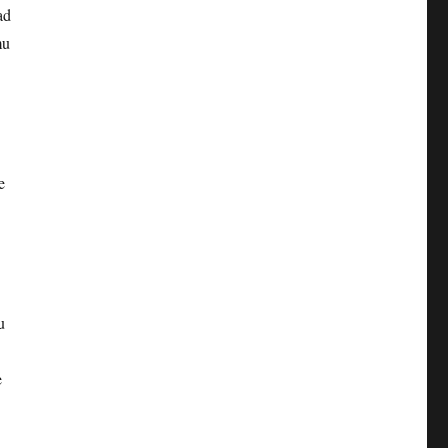
ad
mu
e
u
e