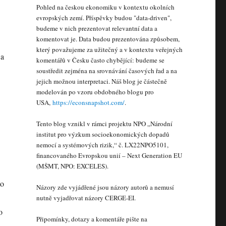
Pohled na českou ekonomiku v kontextu okolních
evropských zemí. Příspěvky budou "data-driven",
budeme v nich prezentovat relevantní data a
komentovat je. Data budou prezentována způsobem,
který považujeme za užitečný a v kontextu veřejných
 a
komentářů v Česku často chybějící: budeme se
soustředit zejména na srovnávání časových řad a na
jejich možnou interpretaci. Náš blog je částečně
modelován po vzoru obdobného blogu pro
USA,
https://econsnapshot.com/
.
Tento blog vznikl v rámci projektu NPO „Národní
institut pro výzkum socioekonomických dopadů
nemocí a systémových rizik,“ č. LX22NPO5101,
financovaného Evropskou unií – Next Generation EU
(MŠMT, NPO: EXCELES).
to
Názory zde vyjádřené jsou názory autorů a nemusí
nutně vyjadřovat názory CERGE-EI.
o
Připomínky, dotazy a komentáře pište na