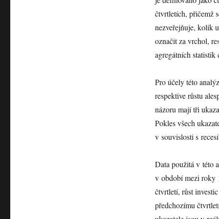
čtvrtletích, přičem
nezveřejňuje, kolik u
označit za vrchol, 
agregátních statistik
Pro účely této analý
respektive růstu ales
názoru mají tři ukaz
Pokles všech ukazate
v souvislosti s rec
Data použitá v této a
v období mezi roky 
čtvrtletí, růst invest
předchozímu čtvrtle
ukazatele jsou v reá