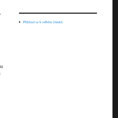
P
Přihlásit se k odběru článků
tá
ě