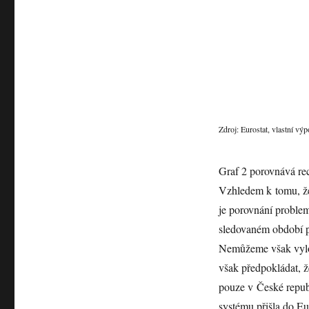
Zdroj: Eurostat, vlastní výp
Graf 2 porovnává rec
Vzhledem k tomu, že
je porovnání problem
sledovaném období pr
Nemůžeme však vylouč
však předpokládat, ž
pouze v České repub
systému přišla do Eu