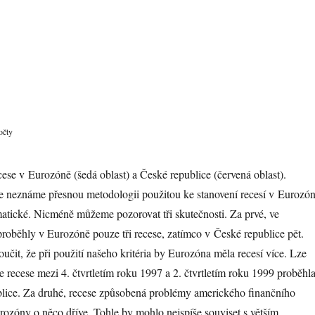
očty
ese v Eurozóně (šedá oblast) a České republice (červená oblast).
 neznáme přesnou metodologii použitou ke stanovení recesí v Eurozón
atické. Nicméně můžeme pozorovat tři skutečnosti. Za prvé, ve
oběhly v Eurozóně pouze tři recese, zatímco v České republice pět.
it, že při použití našeho kritéria by Eurozóna měla recesí více. Lze
e recese mezi 4. čtvrtletím roku 1997 a 2. čtvrtletím roku 1999 proběhl
lice. Za druhé, recese způsobená problémy amerického finančního
rozóny o něco dříve. Tohle by mohlo nejspíše souviset s větším