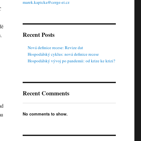
marek.kapicka@cerge-ei.cz
C
dě
Recent Posts
.
Nová definice recese: Revize dat
Hospodářský cyklus: nová definice recese
Hospodářský vývoj po pandemii: od krize ke krizi?
Recent Comments
ad
No comments to show.
mu