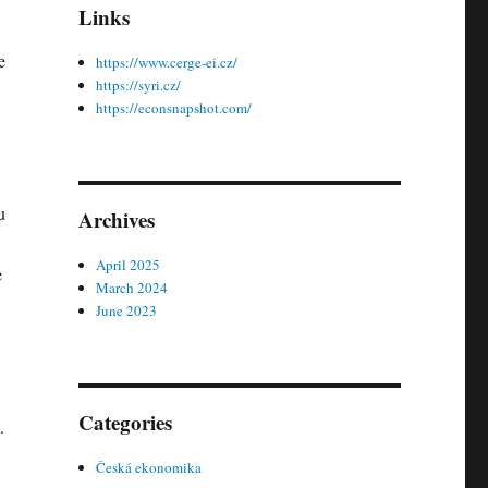
Links
e
https://www.cerge-ei.cz/
https://syri.cz/
https://econsnapshot.com/
u
Archives
April 2025
e
March 2024
June 2023
Categories
.
Česká ekonomika