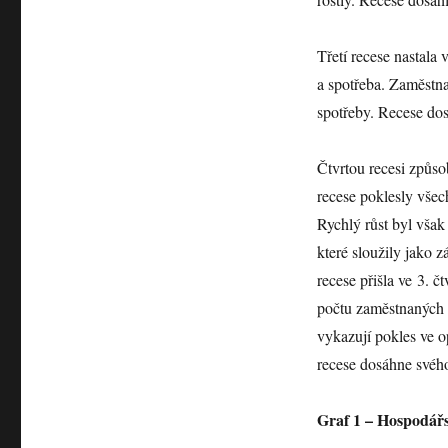
Třetí recese nastala
a spotřeba. Zaměstn
spotřeby. Recese dos
Čtvrtou recesi způso
recese poklesly všec
Rychlý růst byl však
které sloužily jako z
recese přišla ve 3. 
počtu zaměstnaných o
vykazují pokles ve o
recese dosáhne svého
Graf 1 – Hospodářs