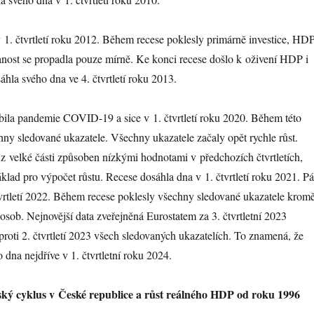
 v 1. čtvrtletí roku 2012. Během recese poklesly primárně investice, HD
anost se propadla pouze mírně. Ke konci recese došlo k oživení HDP i
áhla svého dna ve 4. čtvrtletí roku 2013.
bila pandemie COVID-19 a sice v 1. čtvrtletí roku 2020. Během této
hny sledované ukazatele. Všechny ukazatele začaly opět rychle růst.
 z velké části způsoben nízkými hodnotami v předchozích čtvrtletích,
áklad pro výpočet růstu. Recese dosáhla dna v 1. čtvrtletí roku 2021. Pá
čtvrtletí 2022. Během recese poklesly všechny sledované ukazatele krom
sob. Nejnovější data zveřejněná Eurostatem za 3. čtvrtletní 2023
proti 2. čtvrtletí 2023 všech sledovaných ukazatelích. To znamená, že
 dna nejdříve v 1. čtvrtletní roku 2024.
ký cyklus v České republice a růst reálného HDP od roku 1996