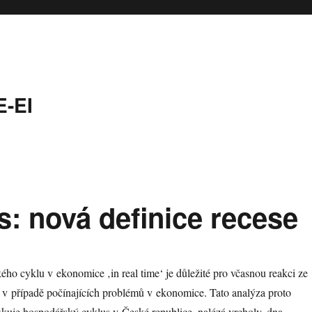
-EI
: nová definice recese
ho cyklu v ekonomice ‚in real time‘ je důležité pro včasnou reakci ze
 v případě počínajících problémů v ekonomice. Tato analýza proto
ikuje hospodářský cyklus v České republice, nalézá vrcholy, dna,