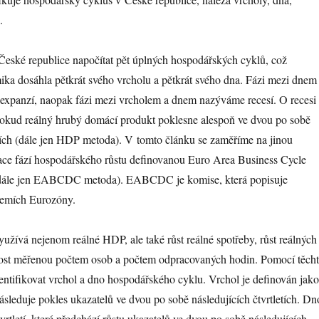
.
České republice napočítat pět úplných hospodářských cyklů, což
ka dosáhla pětkrát svého vrcholu a pětkrát svého dna. Fázi mezi dnem
xpanzí, naopak fázi mezi vrcholem a dnem nazýváme recesí. O recesi
pokud reálný hrubý domácí produkt poklesne alespoň ve dvou po sobě
etích (dále jen HDP metoda). V tomto článku se zaměříme na jinou
kace fází hospodářského růstu definovanou Euro Area Business Cycle
dále jen EABCDC metoda). EABCDC je komise, která popisuje
zemích Eurozóny.
vá nejenom reálné HDP, ale také růst reálné spotřeby, růst reálných
nost měřenou počtem osob a počtem odpracovaných hodin. Pomocí těch
dentifikovat vrchol a dno hospodářského cyklu. Vrchol je definován jako
následuje pokles ukazatelů ve dvou po sobě následujících čtvrtletích. Dn
vrtletí, které předchází růstu ukazatelů ve dvou po sobě následujících