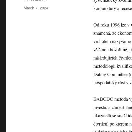
Posted
March 7, 2024
konjunktury a recese
on
Od roku 1996 lze v 
znamená, že ekonomi
vrcholem nazýváme e
většinou hovoříme, 
následujících čtvrtl
metodologii kvalifi
Dating Committee (
hospodářský růst v 
EABCDC metoda využí
investic a zaměstna
ukazatelů se snaží i
čtvrtletí, po kterém 
je definováno jako čt