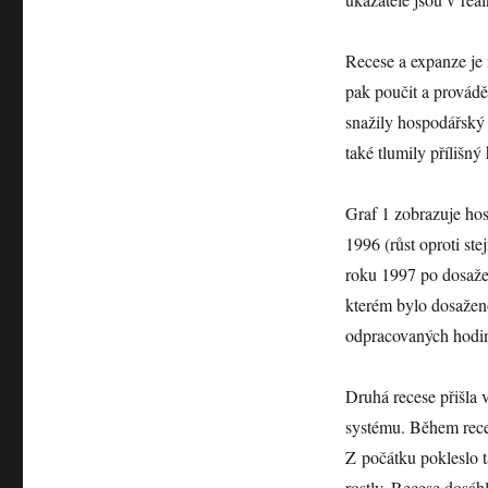
Recese a expanze je 
pak poučit a provádě
snažily hospodářský c
také tlumily přílišn
Graf 1 zobrazuje ho
1996 (růst oproti ste
roku 1997 po dosažen
kterém bylo dosažen
odpracovaných hodin,
Druhá recese přišla 
systému. Během reces
Z počátku pokleslo t
rostly. Recese dosáhl