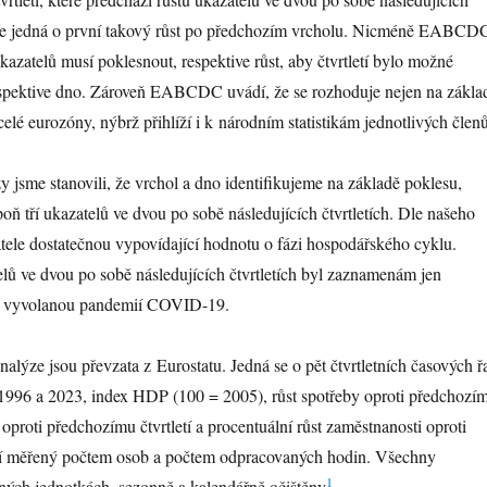
ž se jedná o první takový růst po předchozím vrcholu. Nicméně EABCD
kazatelů musí poklesnout, respektive růst, aby čtvrtletí bylo možné
respektive dno. Zároveň EABCDC uvádí, že se rozhoduje nejen na zákla
 celé eurozóny, nýbrž přihlíží i k národním statistikám jednotlivých členů
zy jsme stanovili, že vrchol a dno identifikujeme na základě poklesu,
poň tří ukazatelů ve dvou po sobě následujících čtvrtletích. Dle našeho
atele dostatečnou vypovídající hodnotu o fázi hospodářského cyklu.
lů ve dvou po sobě následujících čtvrtletích byl zaznamenám jen
esí vyvolanou pandemií COVID-19.
nalýze jsou převzata z Eurostatu. Jedná se o pět čtvrtletních časových ř
1996 a 2023, index HDP (100 = 2005), růst spotřeby oproti předchozí
ic oproti předchozímu čtvrtletí a procentuální růst zaměstnanosti oproti
tí měřený počtem osob a počtem odpracovaných hodin. Všechny
1
lných jednotkách, sezonně a kalendářně očištěny
.