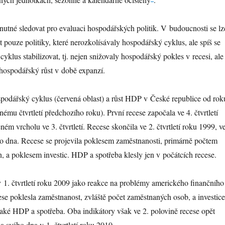
nutné sledovat pro evaluaci hospodářských politik. V budoucnosti se lz
t pouze politiky, které nerozkolísávaly hospodářský cyklus, ale spíš se
yklus stabilizovat, tj. nejen snižovaly hospodářský pokles v recesi, ale
ý hospodářský růst v době expanzí.
spodářský cyklus (červená oblast) a růst HDP v České republice od rok
jnému čtvrtletí předchozího roku). První recese započala ve 4. čtvrtletí
ém vrcholu ve 3. čtvrtletí. Recese skončila ve 2. čtvrtletí roku 1999, v
o dna. Recese se projevila poklesem zaměstnanosti, primárně počtem
 a poklesem investic. HDP a spotřeba klesly jen v počátcích recese.
v 1. čtvrtletí roku 2009 jako reakce na problémy amerického finančního
e poklesla zaměstnanost, zvláště počet zaměstnaných osob, a investice
aké HDP a spotřeba. Oba indikátory však ve 2. polovině recese opět
a svého dna v 1. čtvrtletí roku 2010.